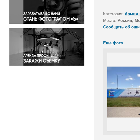
Правосудие
Происшествия и конфликты
Категория:
Армия 
Религия
Место:
Россия, Мо
Сообщить об оши
Светская жизнь
Спорт
Ещё фото
Экология
Экономика и бизнес