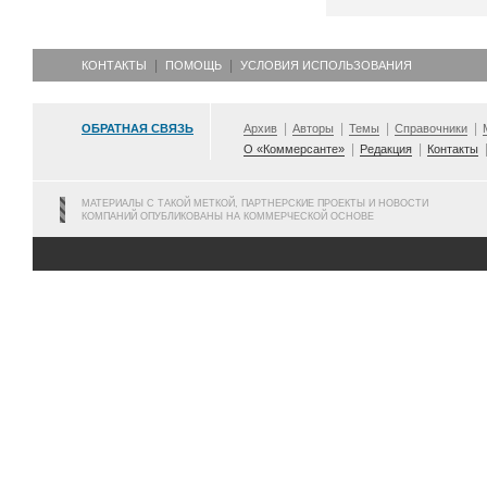
КОНТАКТЫ
ПОМОЩЬ
УСЛОВИЯ ИСПОЛЬЗОВАНИЯ
ОБРАТНАЯ СВЯЗЬ
Архив
Авторы
Темы
Справочники
О «Коммерсанте»
Редакция
Контакты
МАТЕРИАЛЫ С ТАКОЙ МЕТКОЙ, ПАРТНЕРСКИЕ ПРОЕКТЫ И НОВОСТИ
КОМПАНИЙ ОПУБЛИКОВАНЫ НА КОММЕРЧЕСКОЙ ОСНОВЕ