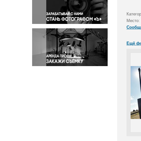
Правосудие
Происшествия и конфликты
Катего
Религия
Место:
Сообщ
Светская жизнь
Спорт
Ещё ф
Экология
Экономика и бизнес