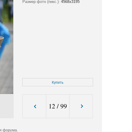
Размер фото (пикс.):
4568x3195
Купить
12
/
99
ия форума.