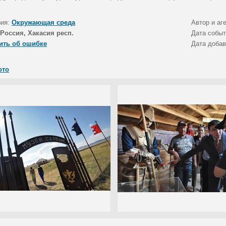
рия:
Окружающая среда
Автор и аг
Россия, Хакасия респ.
Дата собы
ить об ошибке
Дата доба
ото