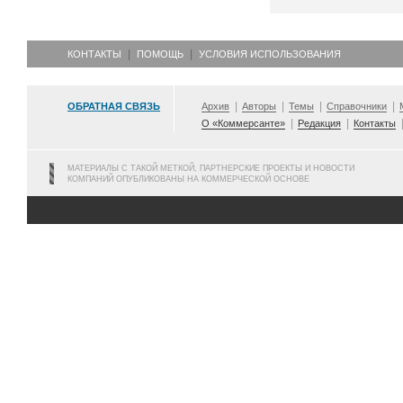
КОНТАКТЫ
ПОМОЩЬ
УСЛОВИЯ ИСПОЛЬЗОВАНИЯ
ОБРАТНАЯ СВЯЗЬ
Архив
Авторы
Темы
Справочники
О «Коммерсанте»
Редакция
Контакты
МАТЕРИАЛЫ С ТАКОЙ МЕТКОЙ, ПАРТНЕРСКИЕ ПРОЕКТЫ И НОВОСТИ
КОМПАНИЙ ОПУБЛИКОВАНЫ НА КОММЕРЧЕСКОЙ ОСНОВЕ