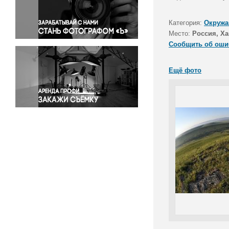
Правосудие
Происшествия и конфликты
Категория:
Окружа
Религия
Место:
Россия, Ха
Сообщить об оши
Светская жизнь
Спорт
Ещё фото
Экология
Экономика и бизнес