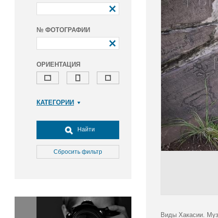
№ ФОТОГРАФИИ
ОРИЕНТАЦИЯ
КАТЕГОРИИ
Армия и ВПК
Досуг, туризм и отдых
Найти
Культура
Медицина
Сбросить фильтр
Наука
Образование
Общество
Окружающая среда
Политика
Виды Хакасии. Муз