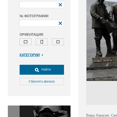
№ ФОТОГРАФИИ
ОРИЕНТАЦИЯ
КАТЕГОРИИ
Армия и ВПК
Досуг, туризм и отдых
Найти
Культура
Медицина
Сбросить фильтр
Наука
Образование
Общество
Окружающая среда
Политика
Виды Хакасии. Сая