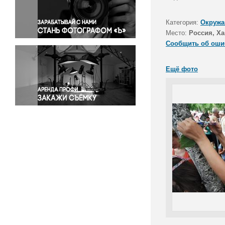
Правосудие
Происшествия и конфликты
Категория:
Окружа
Религия
Место:
Россия, Ха
Сообщить об оши
Светская жизнь
Спорт
Ещё фото
Экология
Экономика и бизнес