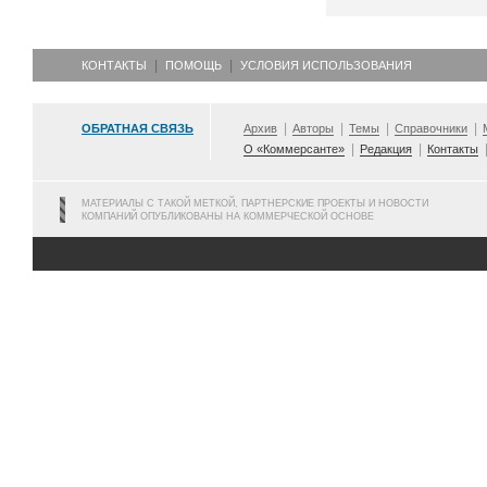
КОНТАКТЫ
ПОМОЩЬ
УСЛОВИЯ ИСПОЛЬЗОВАНИЯ
ОБРАТНАЯ СВЯЗЬ
Архив
Авторы
Темы
Справочники
О «Коммерсанте»
Редакция
Контакты
МАТЕРИАЛЫ С ТАКОЙ МЕТКОЙ, ПАРТНЕРСКИЕ ПРОЕКТЫ И НОВОСТИ
КОМПАНИЙ ОПУБЛИКОВАНЫ НА КОММЕРЧЕСКОЙ ОСНОВЕ