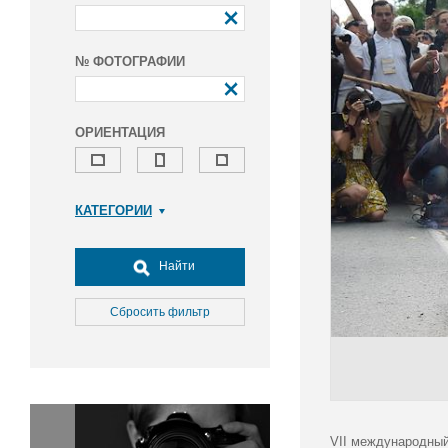
№ ФОТОГРАФИИ
ОРИЕНТАЦИЯ
КАТЕГОРИИ
Армия и ВПК
Досуг, туризм и отдых
Найти
Культура
Медицина
Сбросить фильтр
Наука
Образование
Общество
Окружающая среда
Политика
VII международный