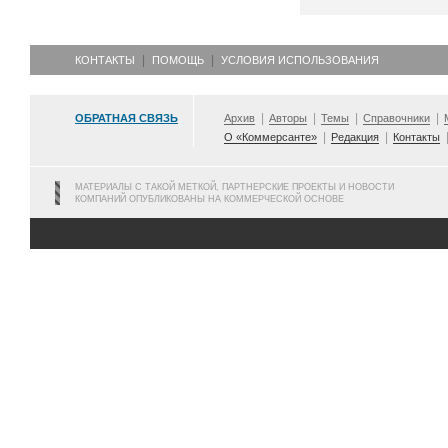
КОНТАКТЫ
ПОМОЩЬ
УСЛОВИЯ ИСПОЛЬЗОВАНИЯ
ОБРАТНАЯ СВЯЗЬ
Архив
Авторы
Темы
Справочники
О «Коммерсанте»
Редакция
Контакты
МАТЕРИАЛЫ С ТАКОЙ МЕТКОЙ, ПАРТНЕРСКИЕ ПРОЕКТЫ И НОВОСТИ
КОМПАНИЙ ОПУБЛИКОВАНЫ НА КОММЕРЧЕСКОЙ ОСНОВЕ