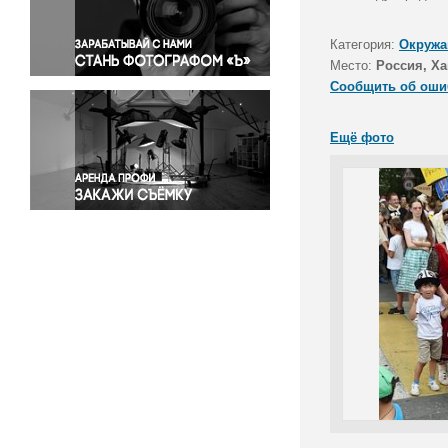
Правосудие
Происшествия и конфликты
Категория:
Окружа
Религия
Место:
Россия, Ха
Сообщить об оши
Светская жизнь
Спорт
Ещё фото
Экология
Экономика и бизнес