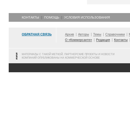
КОНТАКТЫ
ПОМОЩЬ
УСЛОВИЯ ИСПОЛЬЗОВАНИЯ
ОБРАТНАЯ СВЯЗЬ
Архив
Авторы
Темы
Справочники
О «Коммерсанте»
Редакция
Контакты
МАТЕРИАЛЫ С ТАКОЙ МЕТКОЙ, ПАРТНЕРСКИЕ ПРОЕКТЫ И НОВОСТИ
КОМПАНИЙ ОПУБЛИКОВАНЫ НА КОММЕРЧЕСКОЙ ОСНОВЕ