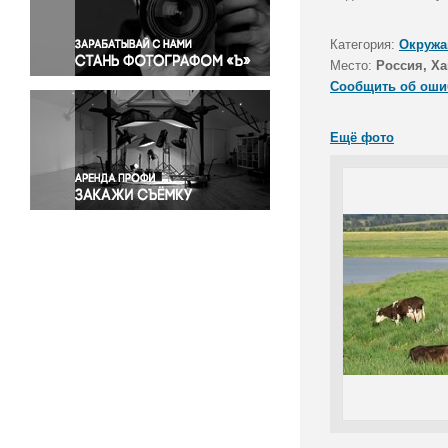
Правосудие
Происшествия и конфликты
Категория:
Окружа
Религия
Место:
Россия, Ха
Сообщить об оши
Светская жизнь
Спорт
Ещё фото
Экология
Экономика и бизнес