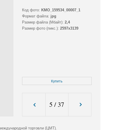
Код фото:
KMO_159534_00007_1
Формат файла:
jpg
Размер файла (Мбайт):
2,4
Размер фото (пикс.):
2597x3139
Купить
5
/
37
международной торговли (ЦМТ).