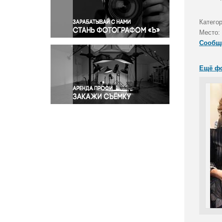
Правосудие
Происшествия и конфликты
Катего
Религия
Место:
Сообщ
Светская жизнь
Спорт
Ещё ф
Экология
Экономика и бизнес