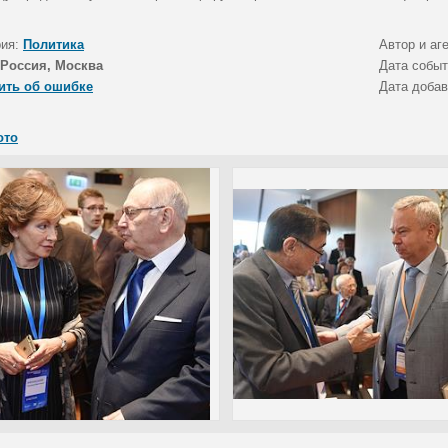
рия:
Политика
Автор и аг
Россия, Москва
Дата собы
ить об ошибке
Дата доба
ото