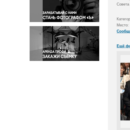
Правосудие
Совета
Происшествия и конфликты
Религия
Катего
Место:
Светская жизнь
Сообщ
Спорт
Экология
Ещё ф
Экономика и бизнес