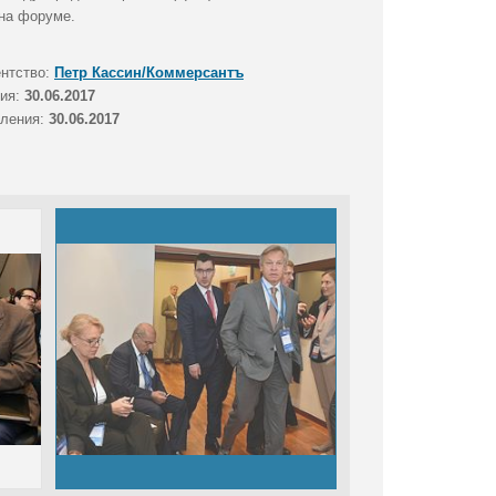
 на форуме.
ентство:
Петр Кассин/Коммерсантъ
тия:
30.06.2017
вления:
30.06.2017