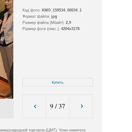
Код фото:
KMO_159534_00034_1
Формат файла:
jpg
Размер файла (Мбайт):
2,9
Размер фото (пикс.):
4204x3178
Купить
9
/
37
международной торговли (ЦМТ). Член комитета