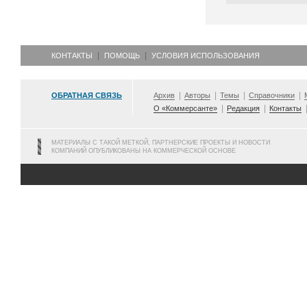
КОНТАКТЫ
ПОМОЩЬ
УСЛОВИЯ ИСПОЛЬЗОВАНИЯ
ОБРАТНАЯ СВЯЗЬ
Архив
Авторы
Темы
Справочники
О «Коммерсанте»
Редакция
Контакты
МАТЕРИАЛЫ С ТАКОЙ МЕТКОЙ, ПАРТНЕРСКИЕ ПРОЕКТЫ И НОВОСТИ
КОМПАНИЙ ОПУБЛИКОВАНЫ НА КОММЕРЧЕСКОЙ ОСНОВЕ