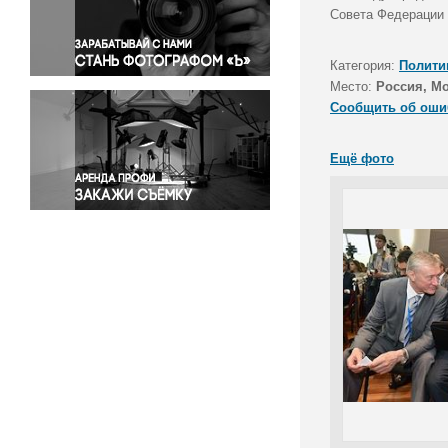
Правосудие
Совета Федерации 
Происшествия и конфликты
Религия
Категория:
Полити
Место:
Россия, М
Светская жизнь
Сообщить об оши
Спорт
Экология
Ещё фото
Экономика и бизнес