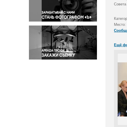
Правосудие
Совета
Происшествия и конфликты
Религия
Катего
Место:
Светская жизнь
Сообщ
Спорт
Экология
Ещё ф
Экономика и бизнес