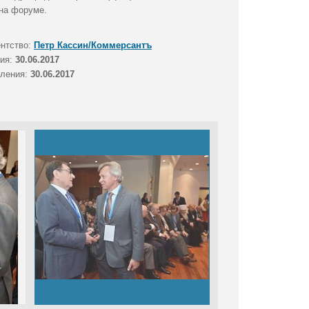
 на форуме.
ентство:
Петр Кассин/Коммерсантъ
тия:
30.06.2017
вления:
30.06.2017