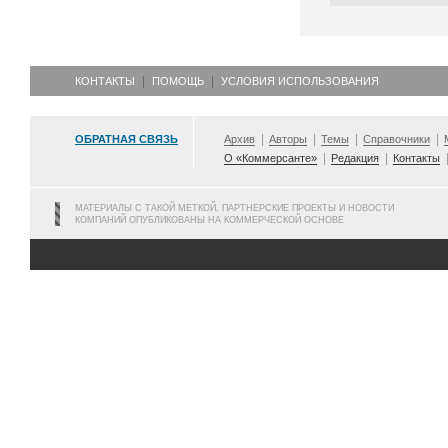
КОНТАКТЫ
ПОМОЩЬ
УСЛОВИЯ ИСПОЛЬЗОВАНИЯ
ОБРАТНАЯ СВЯЗЬ
Архив
Авторы
Темы
Справочники
О «Коммерсанте»
Редакция
Контакты
МАТЕРИАЛЫ С ТАКОЙ МЕТКОЙ, ПАРТНЕРСКИЕ ПРОЕКТЫ И НОВОСТИ
КОМПАНИЙ ОПУБЛИКОВАНЫ НА КОММЕРЧЕСКОЙ ОСНОВЕ