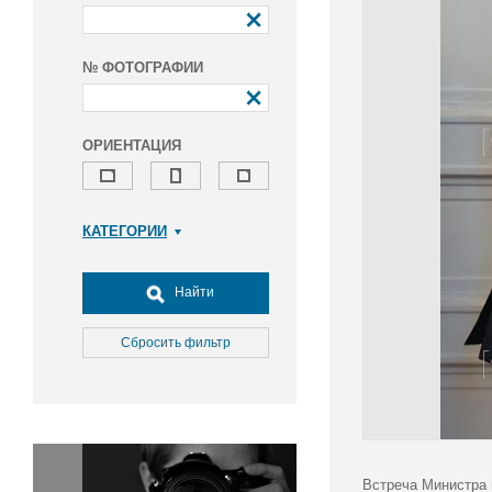
№ ФОТОГРАФИИ
ОРИЕНТАЦИЯ
КАТЕГОРИИ
Армия и ВПК
Досуг, туризм и отдых
Найти
Культура
Медицина
Сбросить фильтр
Наука
Образование
Общество
Окружающая среда
Политика
Встреча Министра 