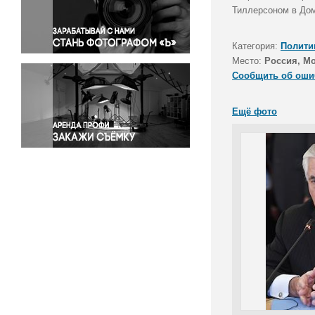
Правосудие
Тиллерсоном в Дом
Происшествия и конфликты
Религия
Категория:
Полити
Место:
Россия, М
Светская жизнь
Сообщить об оши
Спорт
Экология
Ещё фото
Экономика и бизнес