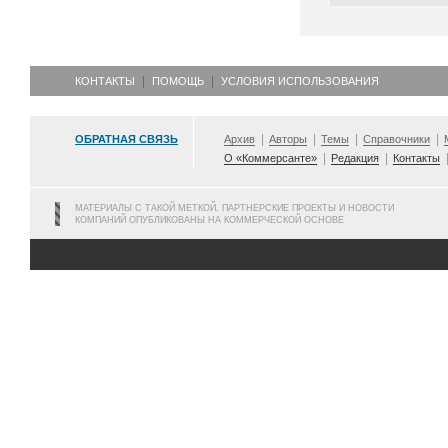
КОНТАКТЫ
ПОМОЩЬ
УСЛОВИЯ ИСПОЛЬЗОВАНИЯ
ОБРАТНАЯ СВЯЗЬ
Архив
Авторы
Темы
Справочники
О «Коммерсанте»
Редакция
Контакты
МАТЕРИАЛЫ С ТАКОЙ МЕТКОЙ, ПАРТНЕРСКИЕ ПРОЕКТЫ И НОВОСТИ
КОМПАНИЙ ОПУБЛИКОВАНЫ НА КОММЕРЧЕСКОЙ ОСНОВЕ