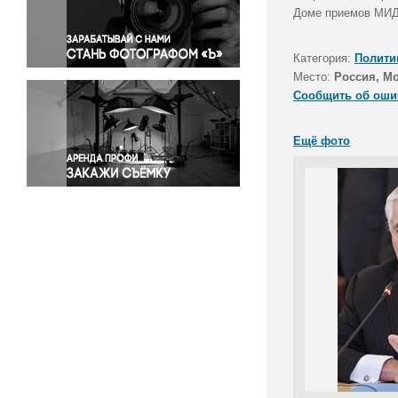
Правосудие
Доме приемов МИД 
Происшествия и конфликты
Религия
Категория:
Полити
Место:
Россия, М
Светская жизнь
Сообщить об оши
Спорт
Экология
Ещё фото
Экономика и бизнес