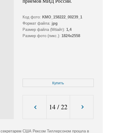
приемов МИД России.
Код фото:
KMO_158222_00239_1
Формат файла:
jpg
Размер файла (Мбайт):
1,4
Размер фото (пикс.):
1824x2558
Купить
14
/
22
м секретарем США Рексом Тиллерсоном прошла в