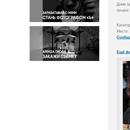
Правосудие
Доме п
печати
Происшествия и конфликты
Религия
Катего
Светская жизнь
Место:
Спорт
Сообщ
Экология
Экономика и бизнес
Ещё ф