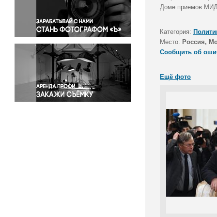
Правосудие
Доме приемов МИД 
Происшествия и конфликты
Религия
Категория:
Полити
Место:
Россия, М
Светская жизнь
Сообщить об оши
Спорт
Экология
Ещё фото
Экономика и бизнес