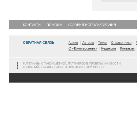
КОНТАКТЫ
ПОМОЩЬ
УСЛОВИЯ ИСПОЛЬЗОВАНИЯ
ОБРАТНАЯ СВЯЗЬ
Архив
Авторы
Темы
Справочники
О «Коммерсанте»
Редакция
Контакты
МАТЕРИАЛЫ С ТАКОЙ МЕТКОЙ, ПАРТНЕРСКИЕ ПРОЕКТЫ И НОВОСТИ
КОМПАНИЙ ОПУБЛИКОВАНЫ НА КОММЕРЧЕСКОЙ ОСНОВЕ