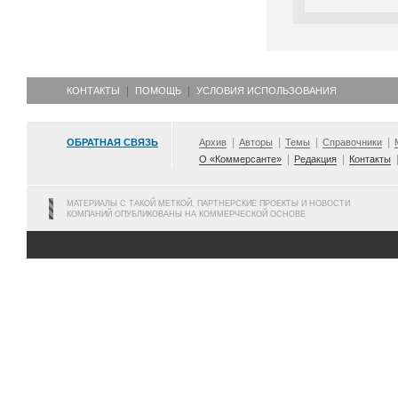
КОНТАКТЫ
ПОМОЩЬ
УСЛОВИЯ ИСПОЛЬЗОВАНИЯ
ОБРАТНАЯ СВЯЗЬ
Архив
Авторы
Темы
Справочники
О «Коммерсанте»
Редакция
Контакты
МАТЕРИАЛЫ С ТАКОЙ МЕТКОЙ, ПАРТНЕРСКИЕ ПРОЕКТЫ И НОВОСТИ
КОМПАНИЙ ОПУБЛИКОВАНЫ НА КОММЕРЧЕСКОЙ ОСНОВЕ