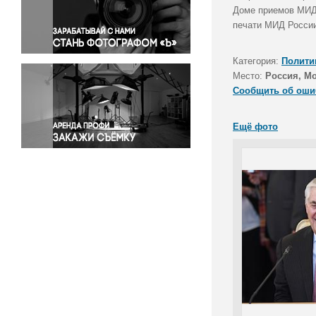
Правосудие
Доме приемов МИД 
печати МИД России
Происшествия и конфликты
Религия
Категория:
Полити
Светская жизнь
Место:
Россия, М
Спорт
Сообщить об оши
Экология
Экономика и бизнес
Ещё фото