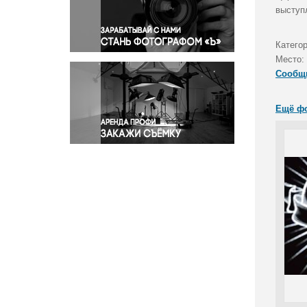
Правосудие
выступ
Происшествия и конфликты
Религия
Катего
Место:
Светская жизнь
Сообщ
Спорт
Экология
Ещё ф
Экономика и бизнес