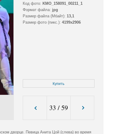
Код фото:
KMO_158091_00211_1
Формат файла:
jpg
Размер файла (Мбайт):
13,1
Размер фото (пикс.):
4199x2906
Купить
33
/
59
ском дворце. Певица Анита Цой (слева) во время