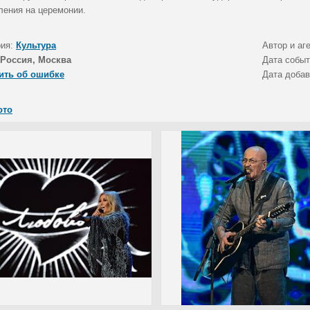
ления на церемонии.
рия:
Культура
Автор и аг
Россия, Москва
Дата собы
ить об ошибке
Дата доба
ото