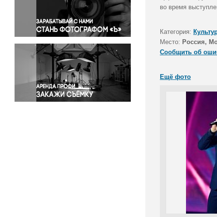
Правосудие
во время выступле
Происшествия и конфликты
Религия
Категория:
Культу
Место:
Россия, М
Светская жизнь
Сообщить об оши
Спорт
Экология
Ещё фото
Экономика и бизнес