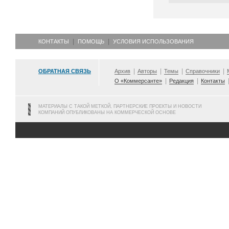
КОНТАКТЫ
ПОМОЩЬ
УСЛОВИЯ ИСПОЛЬЗОВАНИЯ
ОБРАТНАЯ СВЯЗЬ
Архив
Авторы
Темы
Справочники
О «Коммерсанте»
Редакция
Контакты
МАТЕРИАЛЫ С ТАКОЙ МЕТКОЙ, ПАРТНЕРСКИЕ ПРОЕКТЫ И НОВОСТИ
КОМПАНИЙ ОПУБЛИКОВАНЫ НА КОММЕРЧЕСКОЙ ОСНОВЕ