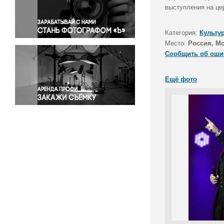
Правосудие
выступления на це
Происшествия и конфликты
Религия
Категория:
Культу
Место:
Россия, М
Светская жизнь
Сообщить об оши
Спорт
Экология
Ещё фото
Экономика и бизнес