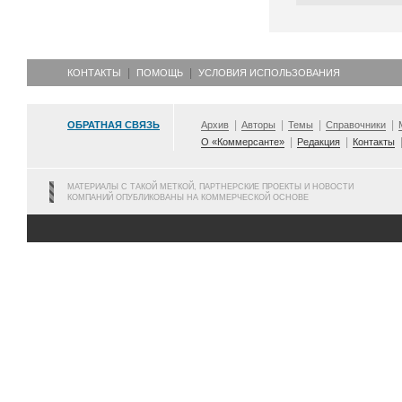
КОНТАКТЫ
ПОМОЩЬ
УСЛОВИЯ ИСПОЛЬЗОВАНИЯ
ОБРАТНАЯ СВЯЗЬ
Архив
Авторы
Темы
Справочники
О «Коммерсанте»
Редакция
Контакты
МАТЕРИАЛЫ С ТАКОЙ МЕТКОЙ, ПАРТНЕРСКИЕ ПРОЕКТЫ И НОВОСТИ
КОМПАНИЙ ОПУБЛИКОВАНЫ НА КОММЕРЧЕСКОЙ ОСНОВЕ