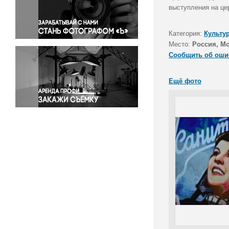
Правосудие
выступления на це
Происшествия и конфликты
Религия
Категория:
Культу
Место:
Россия, М
Светская жизнь
Сообщить об оши
Спорт
Экология
Ещё фото
Экономика и бизнес