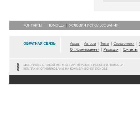
КОНТАКТЫ
ПОМОЩЬ
УСЛОВИЯ ИСПОЛЬЗОВАНИЯ
ОБРАТНАЯ СВЯЗЬ
Архив
Авторы
Темы
Справочники
О «Коммерсанте»
Редакция
Контакты
МАТЕРИАЛЫ С ТАКОЙ МЕТКОЙ, ПАРТНЕРСКИЕ ПРОЕКТЫ И НОВОСТИ
КОМПАНИЙ ОПУБЛИКОВАНЫ НА КОММЕРЧЕСКОЙ ОСНОВЕ