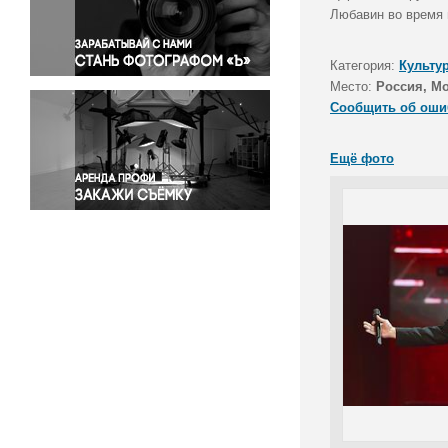
Правосудие
Любавин во время 
Происшествия и конфликты
Религия
Категория:
Культу
Место:
Россия, М
Светская жизнь
Сообщить об оши
Спорт
Экология
Ещё фото
Экономика и бизнес