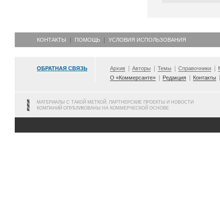
КОНТАКТЫ
ПОМОЩЬ
УСЛОВИЯ ИСПОЛЬЗОВАНИЯ
ОБРАТНАЯ СВЯЗЬ
Архив
Авторы
Темы
Справочники
О «Коммерсанте»
Редакция
Контакты
МАТЕРИАЛЫ С ТАКОЙ МЕТКОЙ, ПАРТНЕРСКИЕ ПРОЕКТЫ И НОВОСТИ
КОМПАНИЙ ОПУБЛИКОВАНЫ НА КОММЕРЧЕСКОЙ ОСНОВЕ