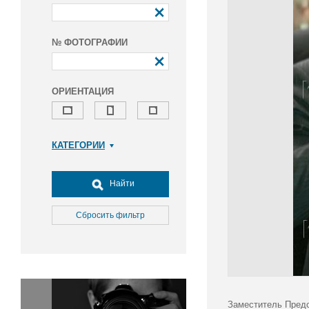
№ ФОТОГРАФИИ
ОРИЕНТАЦИЯ
КАТЕГОРИИ
Армия и ВПК
Досуг, туризм и отдых
Найти
Культура
Медицина
Сбросить фильтр
Наука
Образование
Общество
Окружающая среда
Политика
Заместитель Предс