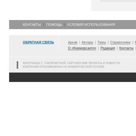
КОНТАКТЫ
ПОМОЩЬ
УСЛОВИЯ ИСПОЛЬЗОВАНИЯ
ОБРАТНАЯ СВЯЗЬ
Архив
Авторы
Темы
Справочники
О «Коммерсанте»
Редакция
Контакты
МАТЕРИАЛЫ С ТАКОЙ МЕТКОЙ, ПАРТНЕРСКИЕ ПРОЕКТЫ И НОВОСТИ
КОМПАНИЙ ОПУБЛИКОВАНЫ НА КОММЕРЧЕСКОЙ ОСНОВЕ