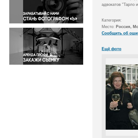
Правосудие
адвокатов "Тарло 
Происшествия и конфликты
Религия
Категория:
Место:
Россия, М
Светская жизнь
Сообщить об оши
Спорт
Экология
Ещё фото
Экономика и бизнес