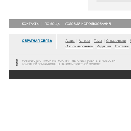
КОНТАКТЫ
ПОМОЩЬ
УСЛОВИЯ ИСПОЛЬЗОВАНИЯ
ОБРАТНАЯ СВЯЗЬ
Архив
Авторы
Темы
Справочники
О «Коммерсанте»
Редакция
Контакты
МАТЕРИАЛЫ С ТАКОЙ МЕТКОЙ, ПАРТНЕРСКИЕ ПРОЕКТЫ И НОВОСТИ
КОМПАНИЙ ОПУБЛИКОВАНЫ НА КОММЕРЧЕСКОЙ ОСНОВЕ