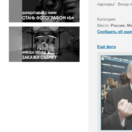
Правосудие
партнеры". Вечер 
Происшествия и конфликты
Религия
Категория:
Место:
Россия, М
Светская жизнь
Сообщить об оши
Спорт
Экология
Ещё фото
Экономика и бизнес