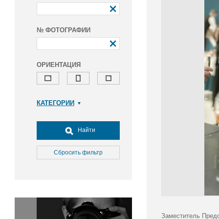
№ ФОТОГРАФИИ
ОРИЕНТАЦИЯ
КАТЕГОРИИ
Армия и ВПК
Досуг, туризм и отдых
Найти
Культура
Медицина
Сбросить фильтр
Наука
Образование
Общество
Окружающая среда
Политика
Заместитель Предс