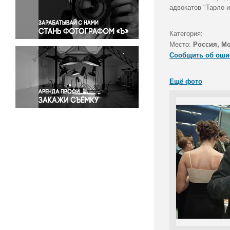
Правосудие
адвокатов "Тарло 
Происшествия и конфликты
Религия
Категория:
Место:
Россия, М
Светская жизнь
Сообщить об оши
Спорт
Экология
Ещё фото
Экономика и бизнес