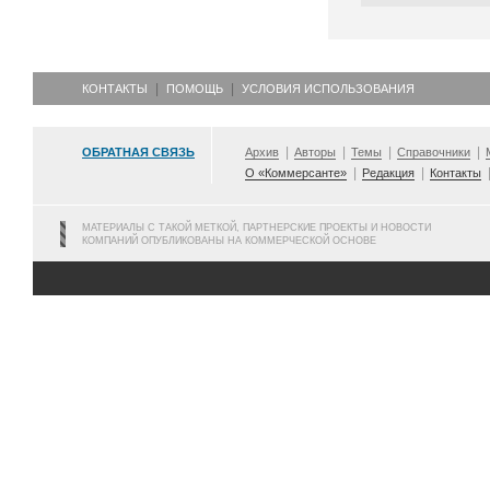
КОНТАКТЫ
ПОМОЩЬ
УСЛОВИЯ ИСПОЛЬЗОВАНИЯ
ОБРАТНАЯ СВЯЗЬ
Архив
Авторы
Темы
Справочники
О «Коммерсанте»
Редакция
Контакты
МАТЕРИАЛЫ С ТАКОЙ МЕТКОЙ, ПАРТНЕРСКИЕ ПРОЕКТЫ И НОВОСТИ
КОМПАНИЙ ОПУБЛИКОВАНЫ НА КОММЕРЧЕСКОЙ ОСНОВЕ