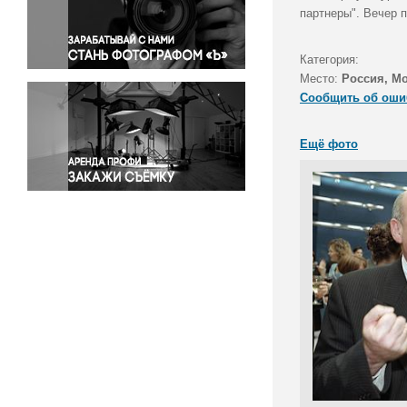
Правосудие
партнеры". Вечер 
Происшествия и конфликты
Религия
Категория:
Место:
Россия, М
Светская жизнь
Сообщить об оши
Спорт
Экология
Ещё фото
Экономика и бизнес