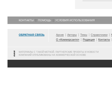
КОНТАКТЫ
ПОМОЩЬ
УСЛОВИЯ ИСПОЛЬЗОВАНИЯ
ОБРАТНАЯ СВЯЗЬ
Архив
Авторы
Темы
Справочники
О «Коммерсанте»
Редакция
Контакты
МАТЕРИАЛЫ С ТАКОЙ МЕТКОЙ, ПАРТНЕРСКИЕ ПРОЕКТЫ И НОВОСТИ
КОМПАНИЙ ОПУБЛИКОВАНЫ НА КОММЕРЧЕСКОЙ ОСНОВЕ