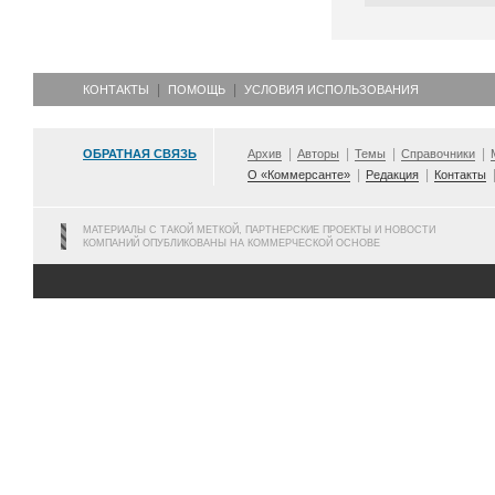
КОНТАКТЫ
ПОМОЩЬ
УСЛОВИЯ ИСПОЛЬЗОВАНИЯ
ОБРАТНАЯ СВЯЗЬ
Архив
Авторы
Темы
Справочники
О «Коммерсанте»
Редакция
Контакты
МАТЕРИАЛЫ С ТАКОЙ МЕТКОЙ, ПАРТНЕРСКИЕ ПРОЕКТЫ И НОВОСТИ
КОМПАНИЙ ОПУБЛИКОВАНЫ НА КОММЕРЧЕСКОЙ ОСНОВЕ