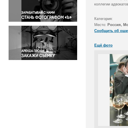
Правосудие
коллегии адвокато
Происшествия и конфликты
Религия
Категория:
Место:
Россия, М
Светская жизнь
Сообщить об оши
Спорт
Экология
Ещё фото
Экономика и бизнес