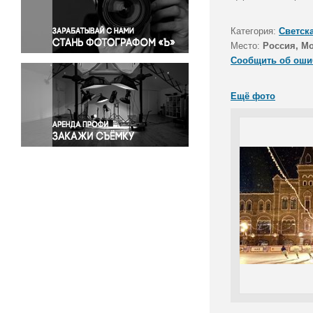
Правосудие
Происшествия и конфликты
Категория:
Светск
Религия
Место:
Россия, М
Сообщить об оши
Светская жизнь
Спорт
Ещё фото
Экология
Экономика и бизнес