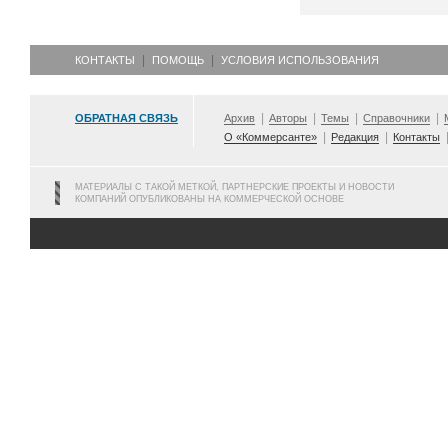
КОНТАКТЫ
ПОМОЩЬ
УСЛОВИЯ ИСПОЛЬЗОВАНИЯ
ОБРАТНАЯ СВЯЗЬ
Архив
Авторы
Темы
Справочники
О «Коммерсанте»
Редакция
Контакты
МАТЕРИАЛЫ С ТАКОЙ МЕТКОЙ, ПАРТНЕРСКИЕ ПРОЕКТЫ И НОВОСТИ
КОМПАНИЙ ОПУБЛИКОВАНЫ НА КОММЕРЧЕСКОЙ ОСНОВЕ