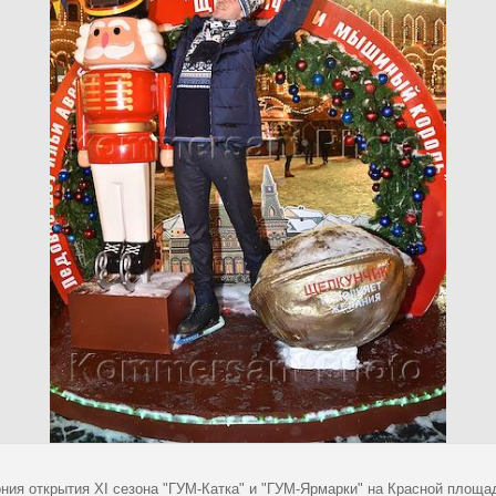
ния открытия XI сезона "ГУМ-Катка" и "ГУМ-Ярмарки" на Красной площа