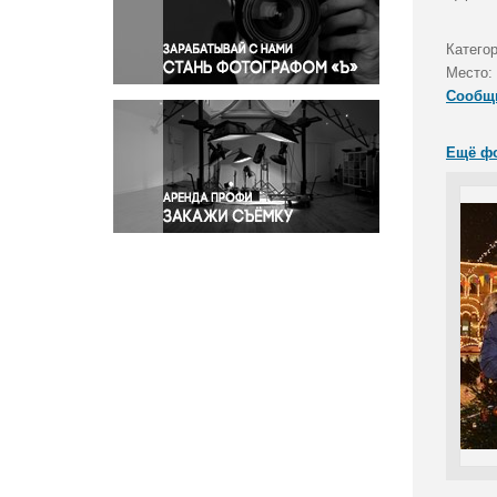
Правосудие
Происшествия и конфликты
Катего
Религия
Место:
Сообщ
Светская жизнь
Спорт
Ещё ф
Экология
Экономика и бизнес