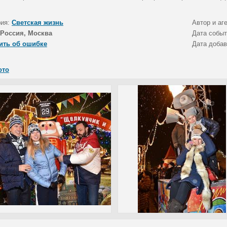
рия:
Светская жизнь
Автор и аг
Россия, Москва
Дата собы
ить об ошибке
Дата доба
ото