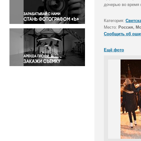
Правосудие
дочерью во время 
Происшествия и конфликты
Религия
Категория:
Светск
Место:
Россия, М
Светская жизнь
Сообщить об оши
Спорт
Экология
Ещё фото
Экономика и бизнес