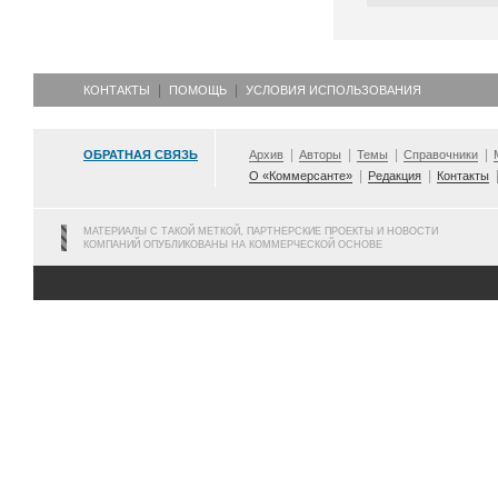
КОНТАКТЫ
ПОМОЩЬ
УСЛОВИЯ ИСПОЛЬЗОВАНИЯ
ОБРАТНАЯ СВЯЗЬ
Архив
Авторы
Темы
Справочники
О «Коммерсанте»
Редакция
Контакты
МАТЕРИАЛЫ С ТАКОЙ МЕТКОЙ, ПАРТНЕРСКИЕ ПРОЕКТЫ И НОВОСТИ
КОМПАНИЙ ОПУБЛИКОВАНЫ НА КОММЕРЧЕСКОЙ ОСНОВЕ