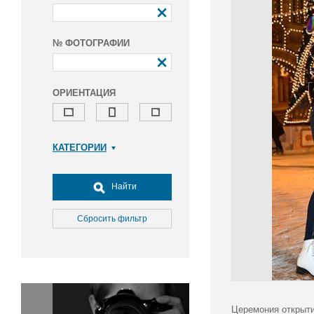
№ ФОТОГРАФИИ
ОРИЕНТАЦИЯ
КАТЕГОРИИ
Армия и ВПК
Досуг, туризм и отдых
Найти
Культура
Медицина
Сбросить фильтр
Наука
Образование
Общество
Окружающая среда
Политика
Церемония открыти