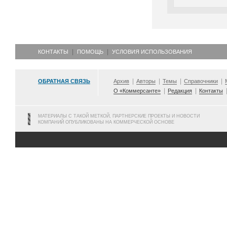
КОНТАКТЫ
ПОМОЩЬ
УСЛОВИЯ ИСПОЛЬЗОВАНИЯ
ОБРАТНАЯ СВЯЗЬ
Архив
Авторы
Темы
Справочники
О «Коммерсанте»
Редакция
Контакты
МАТЕРИАЛЫ С ТАКОЙ МЕТКОЙ, ПАРТНЕРСКИЕ ПРОЕКТЫ И НОВОСТИ
КОМПАНИЙ ОПУБЛИКОВАНЫ НА КОММЕРЧЕСКОЙ ОСНОВЕ