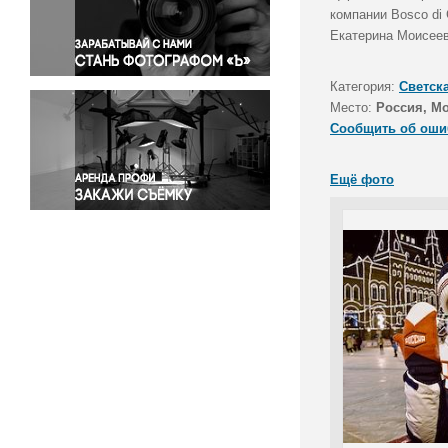
Правосудие
компании Bosco di 
Екатерина Моисеев
Происшествия и конфликты
Религия
Категория:
Светск
Светская жизнь
Место:
Россия, М
Спорт
Сообщить об оши
Экология
Экономика и бизнес
Ещё фото