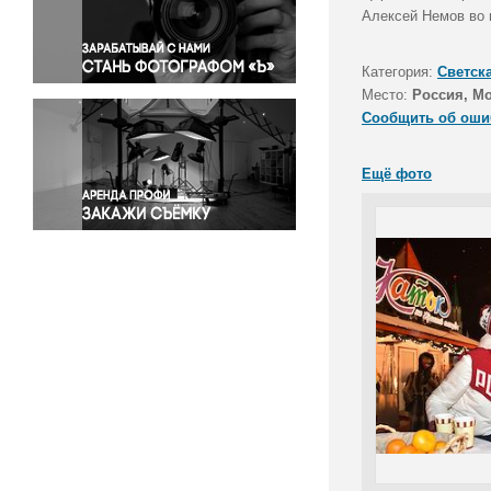
Правосудие
Алексей Немов во 
Происшествия и конфликты
Религия
Категория:
Светск
Место:
Россия, М
Светская жизнь
Сообщить об оши
Спорт
Экология
Ещё фото
Экономика и бизнес