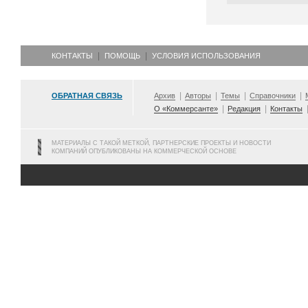
КОНТАКТЫ
ПОМОЩЬ
УСЛОВИЯ ИСПОЛЬЗОВАНИЯ
ОБРАТНАЯ СВЯЗЬ
Архив
Авторы
Темы
Справочники
О «Коммерсанте»
Редакция
Контакты
МАТЕРИАЛЫ С ТАКОЙ МЕТКОЙ, ПАРТНЕРСКИЕ ПРОЕКТЫ И НОВОСТИ
КОМПАНИЙ ОПУБЛИКОВАНЫ НА КОММЕРЧЕСКОЙ ОСНОВЕ