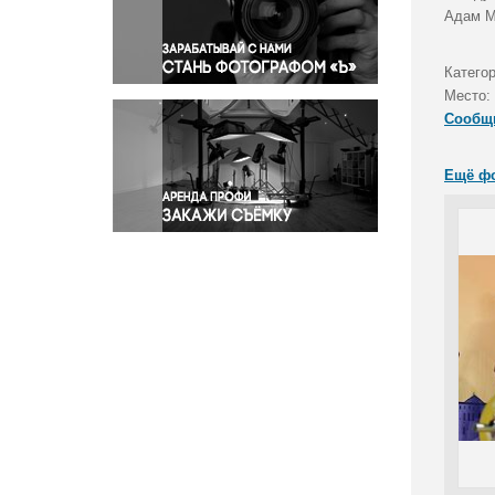
Правосудие
Адам М
Происшествия и конфликты
Религия
Катего
Место:
Светская жизнь
Сообщ
Спорт
Экология
Ещё ф
Экономика и бизнес