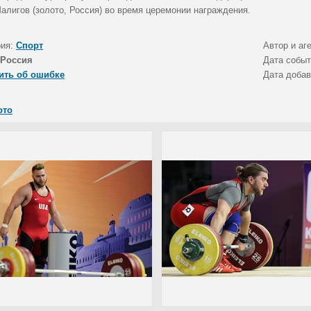
алигов (золото, Россия) во время церемонии награждения.
рия:
Спорт
Автор и аг
Россия
Дата собы
ить об ошибке
Дата доба
ото