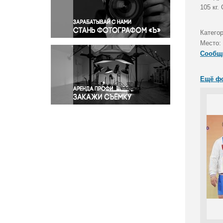
Правосудие
105 кг
Происшествия и конфликты
Религия
Катего
Место:
Светская жизнь
Сообщ
Спорт
Экология
Ещё ф
Экономика и бизнес