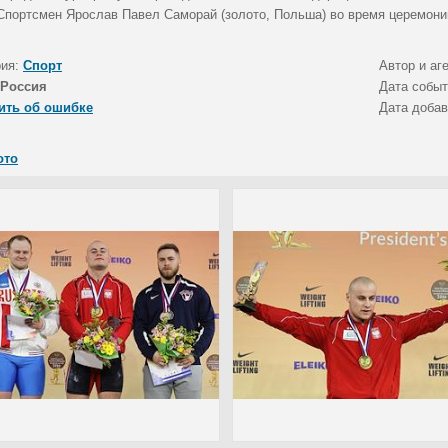
. Спортсмен Ярослав Павел Саморай (золото, Польша) во время церемони
рия:
Спорт
Автор и аг
Россия
Дата собы
ить об ошибке
Дата доба
ото