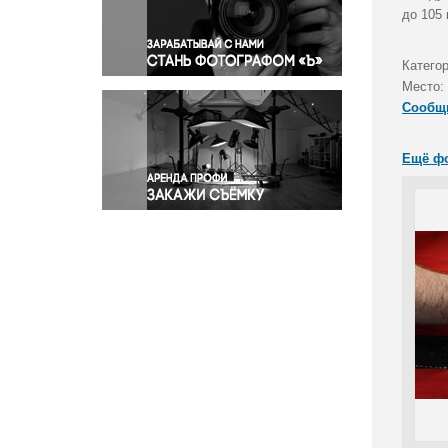
Правосудие
до 105 
Происшествия и конфликты
Религия
Катего
Место:
Светская жизнь
Сообщ
Спорт
Экология
Ещё ф
Экономика и бизнес