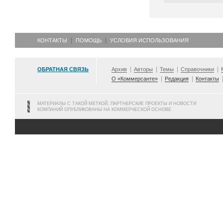
КОНТАКТЫ
ПОМОЩЬ
УСЛОВИЯ ИСПОЛЬЗОВАНИЯ
ОБРАТНАЯ СВЯЗЬ
Архив
Авторы
Темы
Справочники
О «Коммерсанте»
Редакция
Контакты
МАТЕРИАЛЫ С ТАКОЙ МЕТКОЙ, ПАРТНЕРСКИЕ ПРОЕКТЫ И НОВОСТИ
КОМПАНИЙ ОПУБЛИКОВАНЫ НА КОММЕРЧЕСКОЙ ОСНОВЕ