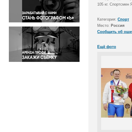
Правосудие
105 кг. Спортсмен
Происшествия и конфликты
Религия
Категория:
Спорт
Место:
Россия
Светская жизнь
Сообщить об оши
Спорт
Экология
Ещё фото
Экономика и бизнес