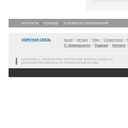
КОНТАКТЫ
ПОМОЩЬ
УСЛОВИЯ ИСПОЛЬЗОВАНИЯ
ОБРАТНАЯ СВЯЗЬ
Архив
Авторы
Темы
Справочники
О «Коммерсанте»
Редакция
Контакты
МАТЕРИАЛЫ С ТАКОЙ МЕТКОЙ, ПАРТНЕРСКИЕ ПРОЕКТЫ И НОВОСТИ
КОМПАНИЙ ОПУБЛИКОВАНЫ НА КОММЕРЧЕСКОЙ ОСНОВЕ