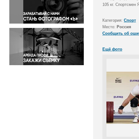
Правосудие
105 кг. Спортсмен
Происшествия и конфликты
Религия
Категория:
Спорт
Место:
Россия
Светская жизнь
Сообщить об оши
Спорт
Экология
Ещё фото
Экономика и бизнес