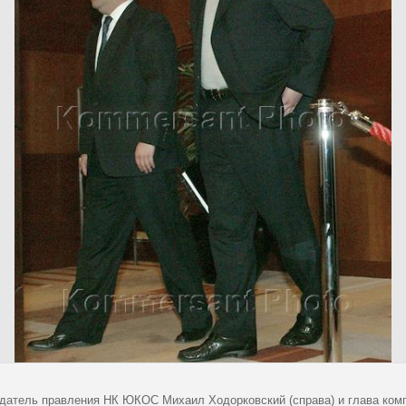
датель правления НК ЮКОС Михаил Ходорковский (справа) и глава комп