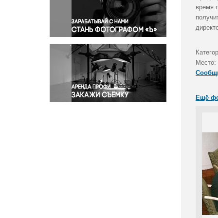
Правосудие
время 
получи
Происшествия и конфликты
директ
Религия
Светская жизнь
Категор
Спорт
Место:
Экология
Сообщ
Экономика и бизнес
Ещё ф