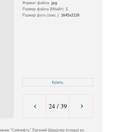
Формат файла:
jpg
Размер файла (Мбайт):
1
Размер фото (пикс.):
1645x2126
Купить
24
/
39
ании "Сибнефть" Евгений Швидлер (слева) во