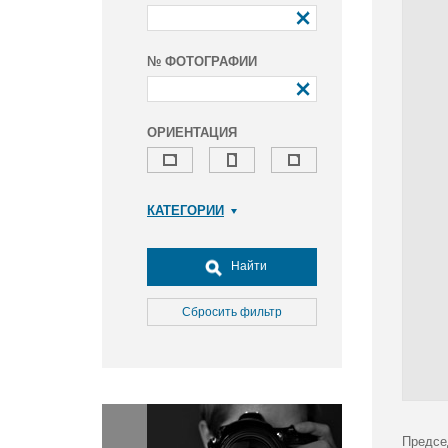
№ ФОТОГРАФИИ
ОРИЕНТАЦИЯ
КАТЕГОРИИ
Армия и ВПК
Досуг, туризм и отдых
Найти
Культура
Медицина
Сбросить фильтр
Наука
Образование
Общество
Окружающая среда
Политика
Предсе