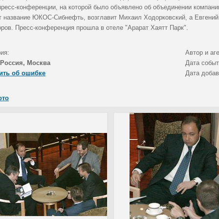
пресс-конференции, на которой было объявлено об объединении компан
т название ЮКОС-Сибнефть, возглавит Михаил Ходорковский, а Евгений
оров. Пресс-конференция прошла в отеле "Арарат Хаятт Парк".
ия:
Автор и аг
Россия, Москва
Дата собы
ить об ошибке
Дата доба
ото