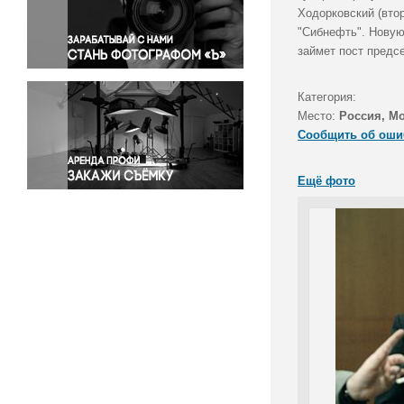
Правосудие
Ходорковский (вто
"Сибнефть". Новую
Происшествия и конфликты
займет пост предс
Религия
Светская жизнь
Категория:
Спорт
Место:
Россия, М
Экология
Сообщить об оши
Экономика и бизнес
Ещё фото