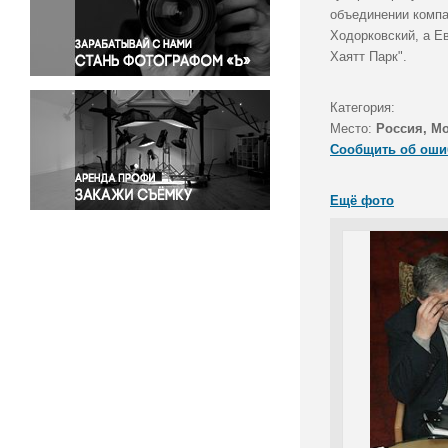
Правосудие
объединении компа
Ходорковский, а Е
Происшествия и конфликты
Хаятт Парк".
Религия
Светская жизнь
Категория:
Спорт
Место:
Россия, М
Экология
Сообщить об оши
Экономика и бизнес
Ещё фото