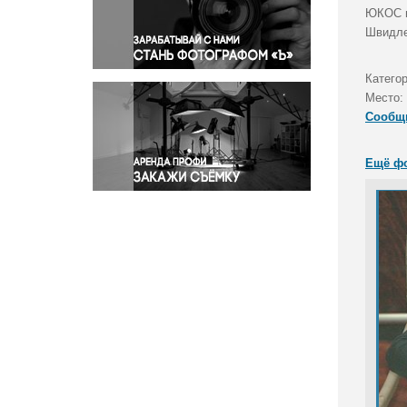
Правосудие
ЮКОС и
Швидле
Происшествия и конфликты
Религия
Категор
Светская жизнь
Место:
Спорт
Сообщ
Экология
Экономика и бизнес
Ещё ф