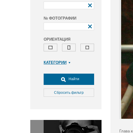
№ ФОТОГРАФИИ
ОРИЕНТАЦИЯ
КАТЕГОРИИ
Армия и ВПК
Досуг, туризм и отдых
Найти
Культура
Медицина
Сбросить фильтр
Наука
Образование
Общество
Окружающая среда
Политика
Глава 