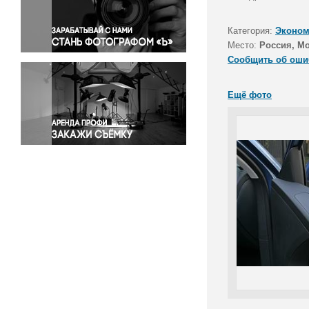
Правосудие
Происшествия и конфликты
Категория:
Эконом
Религия
Место:
Россия, Мо
Сообщить об оши
Светская жизнь
Спорт
Ещё фото
Экология
Экономика и бизнес