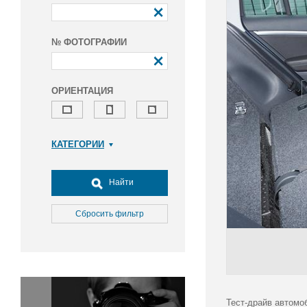
№ ФОТОГРАФИИ
ОРИЕНТАЦИЯ
КАТЕГОРИИ
Армия и ВПК
Досуг, туризм и отдых
Найти
Культура
Медицина
Сбросить фильтр
Наука
Образование
Общество
Окружающая среда
Политика
Тест-драйв автомоб