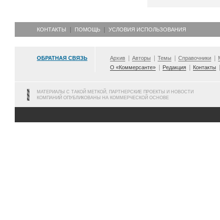
КОНТАКТЫ
ПОМОЩЬ
УСЛОВИЯ ИСПОЛЬЗОВАНИЯ
ОБРАТНАЯ СВЯЗЬ
Архив
Авторы
Темы
Справочники
О «Коммерсанте»
Редакция
Контакты
МАТЕРИАЛЫ С ТАКОЙ МЕТКОЙ, ПАРТНЕРСКИЕ ПРОЕКТЫ И НОВОСТИ
КОМПАНИЙ ОПУБЛИКОВАНЫ НА КОММЕРЧЕСКОЙ ОСНОВЕ