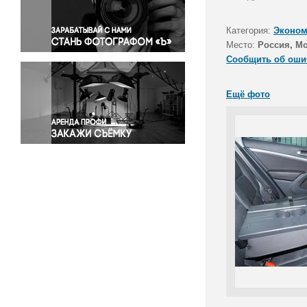
Правосудие
Происшествия и конфликты
Категория:
Эконом
Религия
Место:
Россия, Мо
Сообщить об оши
Светская жизнь
Спорт
Ещё фото
Экология
Экономика и бизнес