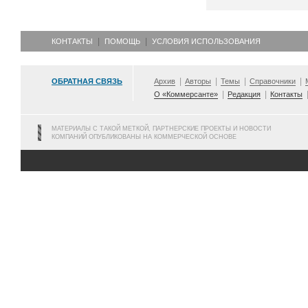
КОНТАКТЫ
ПОМОЩЬ
УСЛОВИЯ ИСПОЛЬЗОВАНИЯ
ОБРАТНАЯ СВЯЗЬ
Архив
Авторы
Темы
Справочники
О «Коммерсанте»
Редакция
Контакты
МАТЕРИАЛЫ С ТАКОЙ МЕТКОЙ, ПАРТНЕРСКИЕ ПРОЕКТЫ И НОВОСТИ
КОМПАНИЙ ОПУБЛИКОВАНЫ НА КОММЕРЧЕСКОЙ ОСНОВЕ