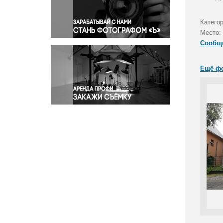
Правосудие
Происшествия и конфликты
Катего
Религия
Место:
Сообщ
Светская жизнь
Спорт
Ещё ф
Экология
Экономика и бизнес