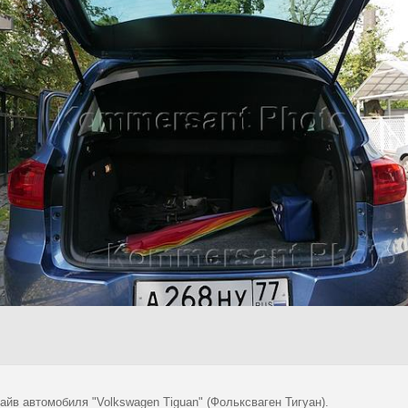
айв автомобиля "Volkswagen Tiguan" (Фольксваген Тигуан).