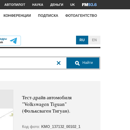
АВТОПИЛОТ
НАУКА
ДЕНЬГИ
UK
КОНФЕРЕНЦИИ
ПОДПИСКА
ФОТОАГЕНТСТВО
RU
EN
Найти
Тест-драйв автомобиля
"Volkswagen Tiguan"
(Фольксваген Тигуан).
Код фото:
KMO_137132_00102_1