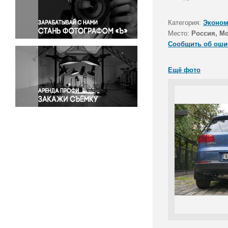
Правосудие
Происшествия и конфликты
Категория:
Эконом
Религия
Место:
Россия, Мо
Сообщить об оши
Светская жизнь
Спорт
Ещё фото
Экология
Экономика и бизнес