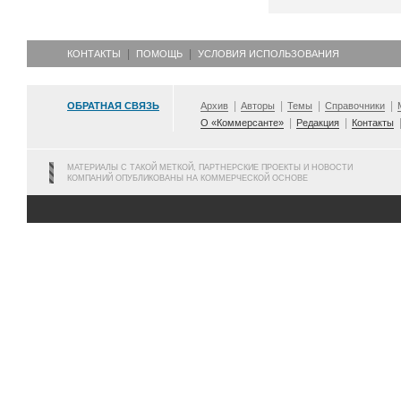
КОНТАКТЫ
ПОМОЩЬ
УСЛОВИЯ ИСПОЛЬЗОВАНИЯ
ОБРАТНАЯ СВЯЗЬ
Архив
Авторы
Темы
Справочники
О «Коммерсанте»
Редакция
Контакты
МАТЕРИАЛЫ С ТАКОЙ МЕТКОЙ, ПАРТНЕРСКИЕ ПРОЕКТЫ И НОВОСТИ
КОМПАНИЙ ОПУБЛИКОВАНЫ НА КОММЕРЧЕСКОЙ ОСНОВЕ