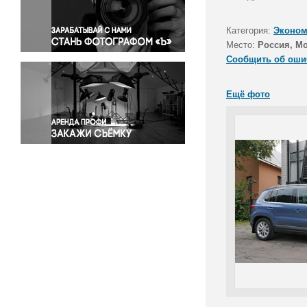
Правосудие
Происшествия и конфликты
Категория:
Эконом
Религия
Место:
Россия, Мо
Сообщить об оши
Светская жизнь
Спорт
Ещё фото
Экология
Экономика и бизнес