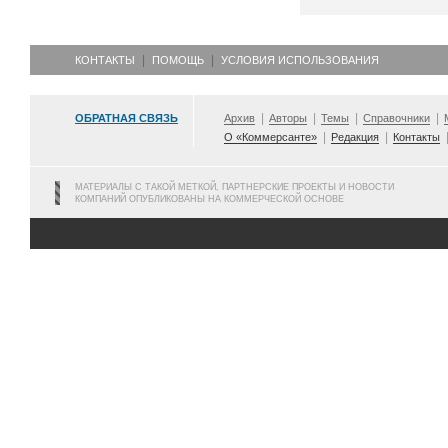
КОНТАКТЫ
ПОМОЩЬ
УСЛОВИЯ ИСПОЛЬЗОВАНИЯ
ОБРАТНАЯ СВЯЗЬ
Архив
Авторы
Темы
Справочники
О «Коммерсанте»
Редакция
Контакты
МАТЕРИАЛЫ С ТАКОЙ МЕТКОЙ, ПАРТНЕРСКИЕ ПРОЕКТЫ И НОВОСТИ
КОМПАНИЙ ОПУБЛИКОВАНЫ НА КОММЕРЧЕСКОЙ ОСНОВЕ