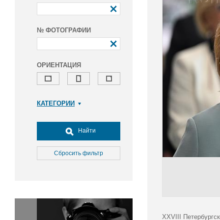
№ ФОТОГРАФИИ
ОРИЕНТАЦИЯ
КАТЕГОРИИ
Армия и ВПК
Досуг, туризм и отдых
Найти
Культура
Медицина
Сбросить фильтр
Наука
Образование
Общество
Окружающая среда
Политика
XXVIII Петербургс