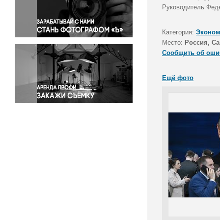
Правосудие
Руководитель Феде
Происшествия и конфликты
Религия
Категория:
Эконом
Место:
Россия, Са
Светская жизнь
Сообщить об оши
Спорт
Экология
Ещё фото
Экономика и бизнес