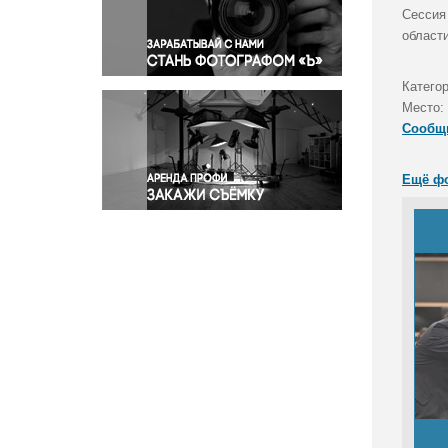
Правосудие
Сессия
област
Происшествия и конфликты
Религия
Катего
Светская жизнь
Место:
Спорт
Сообщ
Экология
Экономика и бизнес
Ещё ф