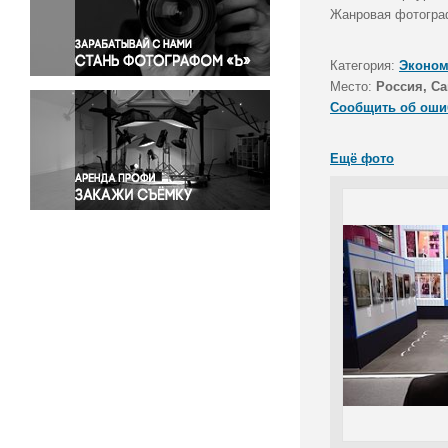
Правосудие
Жанровая фотограф
Происшествия и конфликты
Религия
Категория:
Эконом
Место:
Россия, Са
Светская жизнь
Сообщить об оши
Спорт
Экология
Ещё фото
Экономика и бизнес