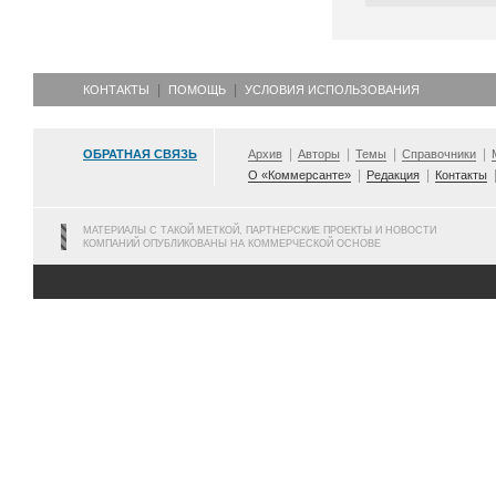
КОНТАКТЫ
ПОМОЩЬ
УСЛОВИЯ ИСПОЛЬЗОВАНИЯ
ОБРАТНАЯ СВЯЗЬ
Архив
Авторы
Темы
Справочники
О «Коммерсанте»
Редакция
Контакты
МАТЕРИАЛЫ С ТАКОЙ МЕТКОЙ, ПАРТНЕРСКИЕ ПРОЕКТЫ И НОВОСТИ
КОМПАНИЙ ОПУБЛИКОВАНЫ НА КОММЕРЧЕСКОЙ ОСНОВЕ