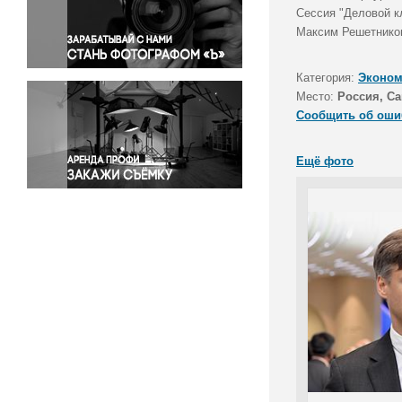
Правосудие
Сессия "Деловой к
Максим Решетников
Происшествия и конфликты
Религия
Категория:
Эконом
Светская жизнь
Место:
Россия, Са
Спорт
Сообщить об оши
Экология
Экономика и бизнес
Ещё фото