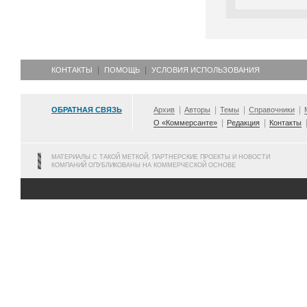
КОНТАКТЫ
ПОМОЩЬ
УСЛОВИЯ ИСПОЛЬЗОВАНИЯ
ОБРАТНАЯ СВЯЗЬ
Архив
Авторы
Темы
Справочники
О «Коммерсанте»
Редакция
Контакты
МАТЕРИАЛЫ С ТАКОЙ МЕТКОЙ, ПАРТНЕРСКИЕ ПРОЕКТЫ И НОВОСТИ
КОМПАНИЙ ОПУБЛИКОВАНЫ НА КОММЕРЧЕСКОЙ ОСНОВЕ