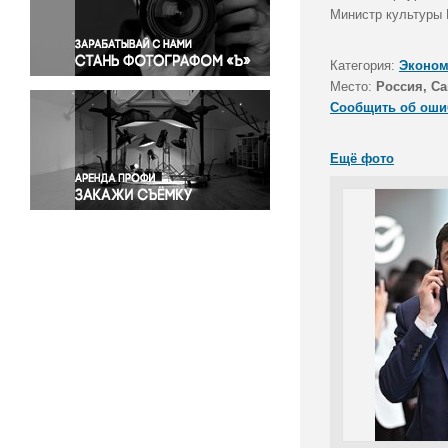
Правосудие
Министр культуры
Происшествия и конфликты
Религия
Категория:
Эконом
Место:
Россия, Са
Светская жизнь
Сообщить об оши
Спорт
Экология
Ещё фото
Экономика и бизнес