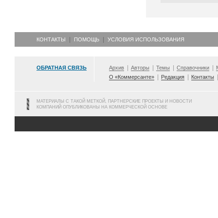
КОНТАКТЫ
ПОМОЩЬ
УСЛОВИЯ ИСПОЛЬЗОВАНИЯ
ОБРАТНАЯ СВЯЗЬ
Архив
Авторы
Темы
Справочники
О «Коммерсанте»
Редакция
Контакты
МАТЕРИАЛЫ С ТАКОЙ МЕТКОЙ, ПАРТНЕРСКИЕ ПРОЕКТЫ И НОВОСТИ
КОМПАНИЙ ОПУБЛИКОВАНЫ НА КОММЕРЧЕСКОЙ ОСНОВЕ