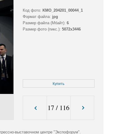
Код фото:
KMO_204201_00044_1
Формат файла:
jpg
Размер файла (Мбайт):
6
Размер фото (пикс.):
5072x3446
Купить
17
/
116
грессно-выставочном центре "Экспофорум".