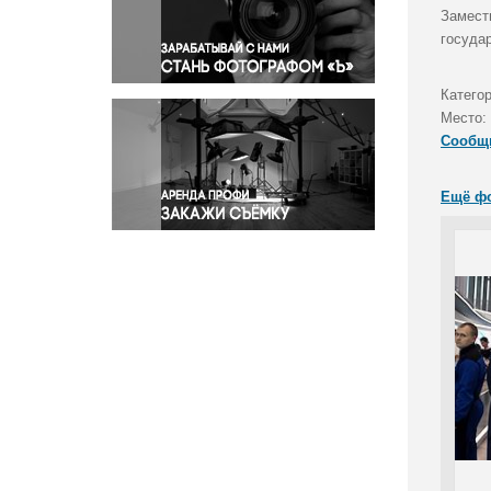
Правосудие
Замест
госуда
Происшествия и конфликты
Религия
Катего
Светская жизнь
Место:
Спорт
Сообщ
Экология
Экономика и бизнес
Ещё ф